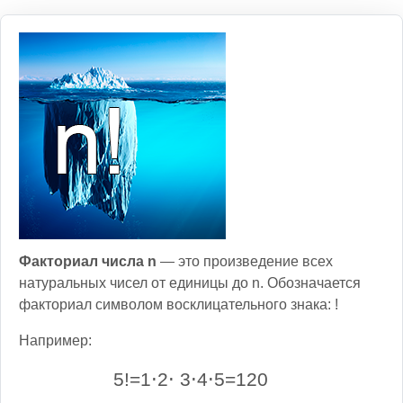
Факториал числа n
— это произведение всех
натуральных чисел от единицы до n. Обозначается
факториал символом восклицательного знака: !
Например:
5
!
=
1
⋅
2
⋅
3
⋅
4
⋅
5
=
120