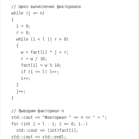
  // Цикл вычисления факториала

  while (j <= n)

  {

    i = 0;

    r = 0;

    while (i < l || r > 0)

    {

      w = fact[i] * j + r;

      r = w / 10;

      fact[i] = w % 10;

      if (i == l) l++;

      i++;

    }

    j++;

  }

  // Выводим факториал n

  std::cout << "Факториал " << n << " = ";

  for (int i = l - 1; i >= 0; i--)

    std::cout << (int)fact[i];

  std::cout << std::endl;
