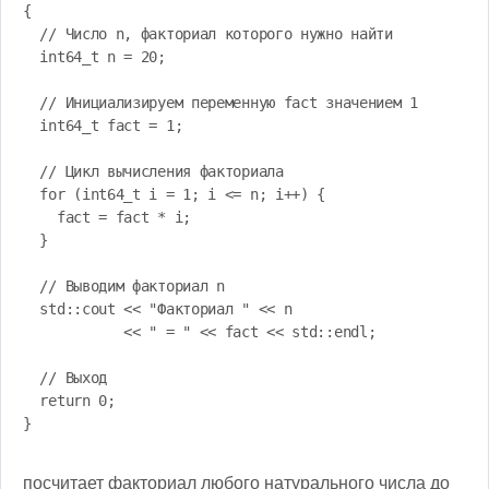
{

  // Число n, факториал которого нужно найти

  int64_t n = 20;

  // Инициализируем переменную fact значением 1

  int64_t fact = 1;

  // Цикл вычисления факториала

  for (int64_t i = 1; i <= n; i++) {

    fact = fact * i;

  }

  // Выводим факториал n

  std::cout << "Факториал " << n 

            << " = " << fact << std::endl;

  // Выход

  return 0;

}
посчитает факториал любого натурального числа до