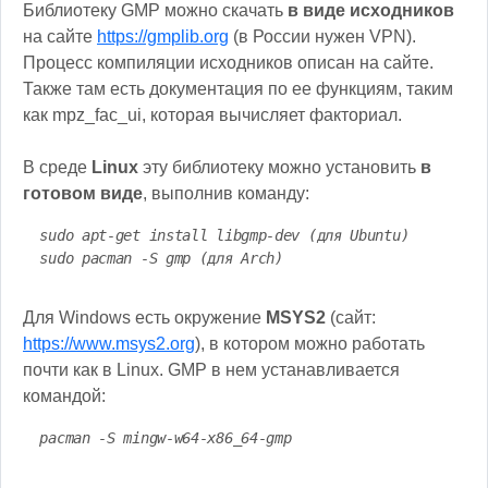
Библиотеку GMP можно скачать
в виде исходников
на сайте
https://gmplib.org
(в России нужен VPN).
Процесс компиляции исходников описан на сайте.
Также там есть документация по ее функциям, таким
как mpz_fac_ui, которая вычисляет факториал.
В среде
Linux
эту библиотеку можно установить
в
готовом виде
, выполнив команду:
sudo apt-get install libgmp-dev (для Ubuntu)
sudo pacman -S gmp (для Arch)
Для Windows есть окружение
MSYS2
(сайт:
https://www.msys2.org
), в котором можно работать
почти как в Linux. GMP в нем устанавливается
командой:
pacman -S mingw-w64-x86_64-gmp