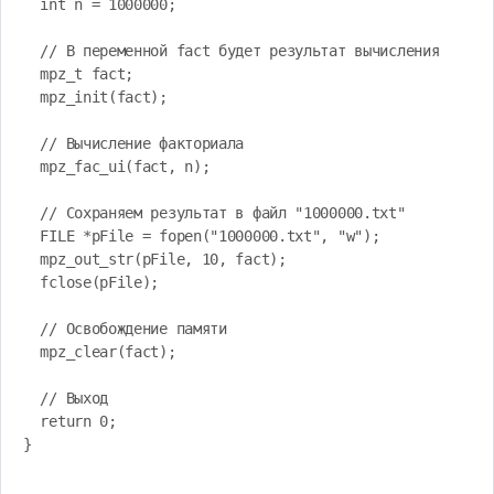
  int n = 1000000;

  // В переменной fact будет результат вычисления

  mpz_t fact;

  mpz_init(fact);

  // Вычисление факториала

  mpz_fac_ui(fact, n);

  // Сохраняем результат в файл "1000000.txt"

  FILE *pFile = fopen("1000000.txt", "w");

  mpz_out_str(pFile, 10, fact);

  fclose(pFile);

  // Освобождение памяти

  mpz_clear(fact);

  // Выход

  return 0;

}