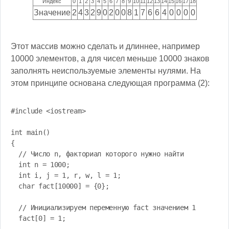
Индекс
0
1
2
3
4
5
6
7
8
9
10
11
12
13
14
15
16
17
18
Значение
2
4
3
2
9
0
2
0
0
8
1
7
6
6
4
0
0
0
0
Этот массив можно сделать и длиннее, например
10000 элементов, а для чисел меньше 10000 знаков
заполнять неиспользуемые элементы нулями. На
этом принципе основана следующая программа (2):
#include <iostream>

int main()

{

  // Число n, факториал которого нужно найти

  int n = 1000;

  int i, j = 1, r, w, l = 1;

  char fact[10000] = {0};

  // Инициализируем переменную fact значением 1

  fact[0] = 1;
